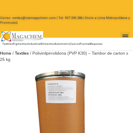
Correo: ventas@ciamagachem.com | Tel: 957 290 286 | Envío a Lima Metropolitana y
Provincias|
Textiles
Pigmentos
Industrial
Alimentos
Automotriz
Cueros
Piscina
Maquinas
Home
/
Textiles
/ Polivinilpirrolidona (PVP K30) – Tambor de carton x
25 kg