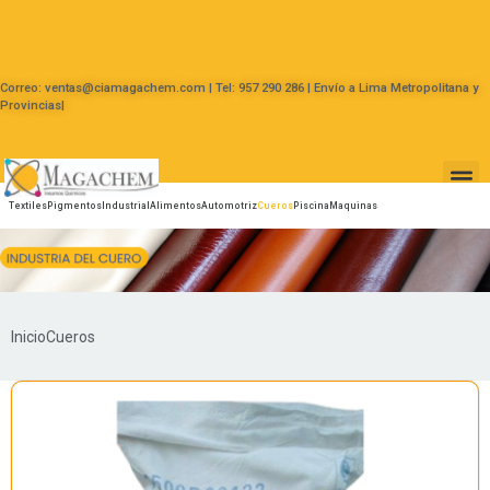
Correo: ventas@ciamagachem.com | Tel: 957 290 286 | Envío a Lima Metropolitana y
Provincias|
Textiles
Pigmentos
Industrial
Alimentos
Automotriz
Cueros
Piscina
Maquinas
Inicio
Cueros