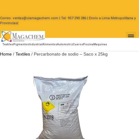
Correo: ventas@ciamagachem.com | Tel: 957 290 286 | Envío a Lima Metropolitana y
Provincias|
Textiles
Pigmentos
Industrial
Alimentos
Automotriz
Cueros
Piscina
Maquinas
Home
/
Textiles
/ Percarbonato de sodio – Saco x 25kg