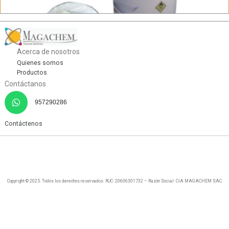
Acerca de nosotros
Quienes somos
Productos
Contáctanos
957290286
Contáctenos
Pastillas de Cloro
View details
Copyright © 2025. Todos los derechos reservados. RUC: 20606301732 – Razón Social: CIA MAGACHEM SAC
←
1
2
3
4
5
→