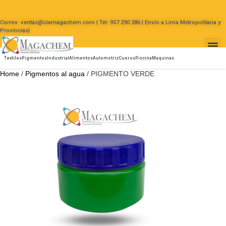
Correo: ventas@ciamagachem.com | Tel: 957 290 286 | Envío a Lima Metropolitana y
Provincias|
Textiles
Pigmentos
Industrial
Alimentos
Automotriz
Cueros
Piscina
Maquinas
Home
/
Pigmentos al agua
/ PIGMENTO VERDE