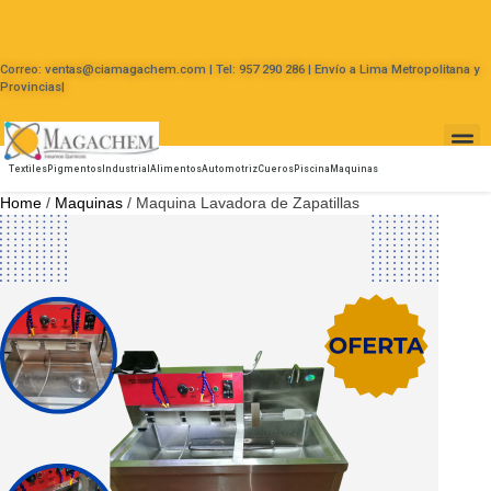
Correo: ventas@ciamagachem.com | Tel: 957 290 286 | Envío a Lima Metropolitana y
Provincias|
Textiles
Pigmentos
Industrial
Alimentos
Automotriz
Cueros
Piscina
Maquinas
Home
/
Maquinas
/ Maquina Lavadora de Zapatillas