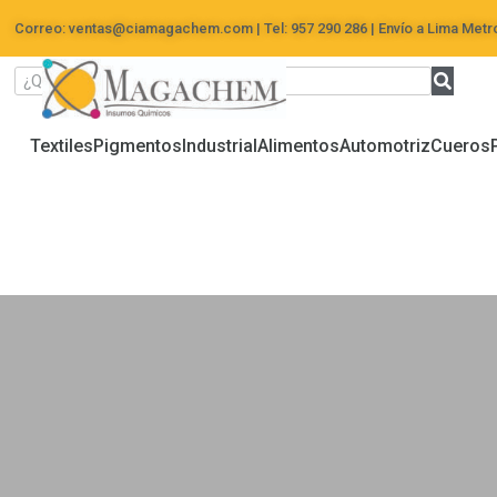
Correo: ventas@ciamagachem.com | Tel: 957 290 286 | Envío a Lima Metro
Textiles
Pigmentos
Industrial
Alimentos
Automotriz
Cueros