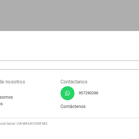
de nosotros
Contáctanos
957290286
 somos
os
Contáctenos
 Razón Social: CIA MAGACHEM SAC