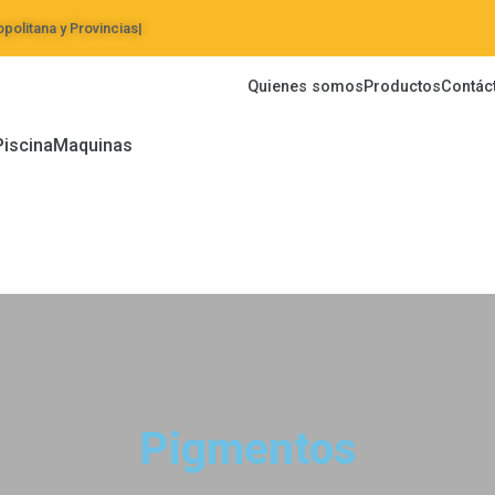
politana y Provincias|
Quienes somos
Productos
Contác
Piscina
Maquinas
Pigmentos