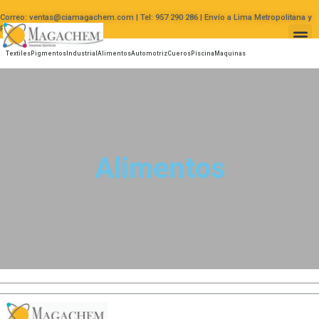
Correo: ventas@ciamagachem.com | Tel: 957 290 286 | Envío a Lima Metropolitana y
Provincias|
Textiles
Pigmentos
Industrial
Alimentos
Automotriz
Cueros
Piscina
Maquinas
Alimentos